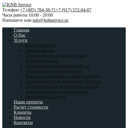
Телефон
+7 (495) 784-38-71
+7 (917) 572-04-07
Часы работы
10:00 - 20:00
Напишите нам
info@knbservice.ru
Главная
О Нас
Услуги
Ремонт квартир
Ремонт офисов
Строительство и ремонт домов
Ремонт под ключ
Строительно-монтажные работы
Установка видеонаблюдения
Поставка инженерного оборудования
Система контроля удаленного доступа
Проектирование инженерных систем
Архитектурное проектирование
Технический надзор
Наши проекты
Расчет стоимости
Клиенты
Новости
Контакты