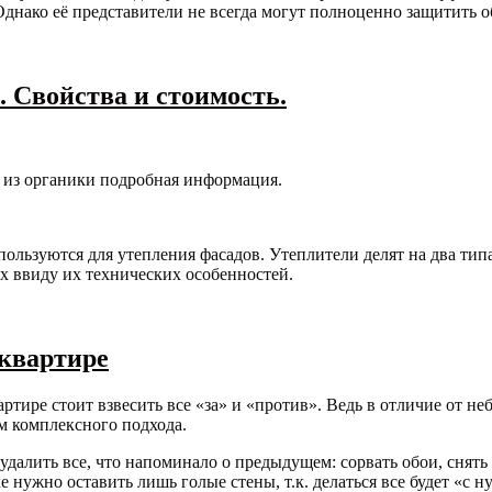
. Однако её представители не всегда могут полноценно защитить
 Свойства и стоимость.
 из органики подробная информация.
ользуются для утепления фасадов. Утеплители делят на два типа
ях ввиду их технических особенностей.
квартире
ртире стоит взвесить все «за» и «против». Ведь в отличие от н
м комплексного подхода.
далить все, что напоминало о предыдущем: сорвать обои, снять
ужно оставить лишь голые стены, т.к. делаться все будет «с ну