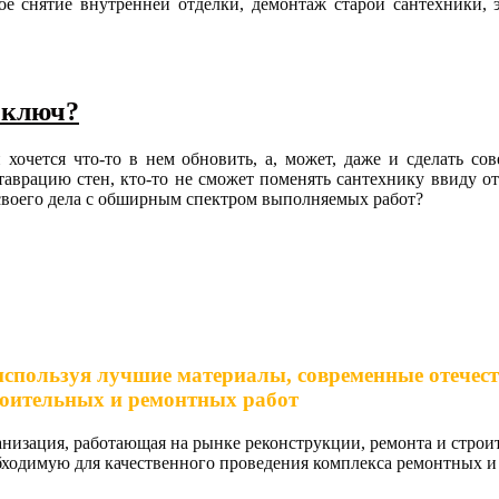
е снятие внутренней отделки, демонтаж старой сантехники, 
 ключ?
хочется что-то в нем обновить, а, может, даже и сделать со
еставрацию стен, кто-то не сможет поменять сантехнику ввиду 
 своего дела с обширным спектром выполняемых работ?
используя лучшие материалы, современные отечес
роительных и ремонтных работ
изация, работающая на рынке реконструкции, ремонта и строите
ходимую для качественного проведения комплекса ремонтных и 